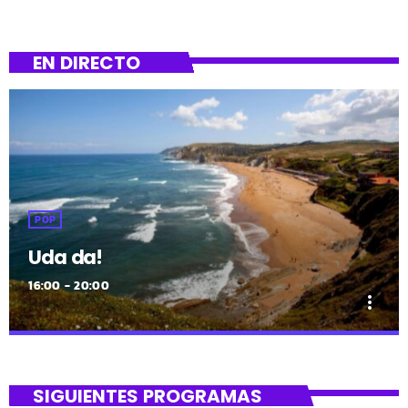
EN DIRECTO
POP
Uda da!
16:00 - 20:00
more_vert
close
Uda da!
SIGUIENTES PROGRAMAS
¡Toda la música!