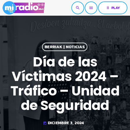
pause
PLAY
search
menu
BERRIAK | NOTICIAS
Día de las
Víctimas 2024 –
Tráfico – Unidad
de Seguridad
DICIEMBRE 3, 2024
today