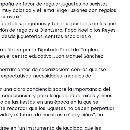
mpaña en favor de regalar juguetes no sexistas
uy colorida y el lema ‘Elige ilusiones con regalos
sexistak’.
arteles, pegatinas y tarjetas postales en las que
ición de regalos a Olentzero, Papá Noel o los Reyes
s desde jugueterías, centros escolares o
 pública por la Diputada Foral de Empleo,
, en el centro educativo Juan Manuel Sánchez
 herramientas de socialización
con las que
se
s, expectativas, necesidades, modelos de
una clara conciencia sobre la importancia del
 coeducación y para la igualdad de niñas y niños
o de las fiestas, en una época en la que se
nte recordar que los juguetes no deben perpetuar
vida y el futuro de nuestros niñas y niños
, ha
tirse en
un instrumento de igualdad, que les