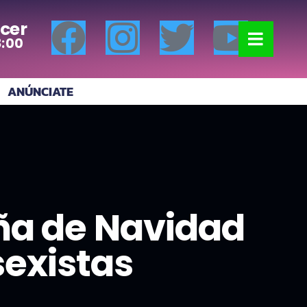
cer
8:00
ANÚNCIATE
ña de Navidad
sexistas