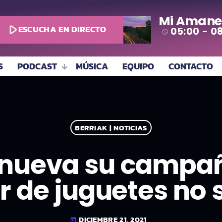
Mi Amane
play_arrow
ESCUCHA EN DIRECTO
05:00 - 0
access_time
S
PODCAST
MÚSICA
EQUIPO
CONTACTO
BERRIAK | NOTICIAS
enueva su campa
r de juguetes no 
DICIEMBRE 21, 2021
today