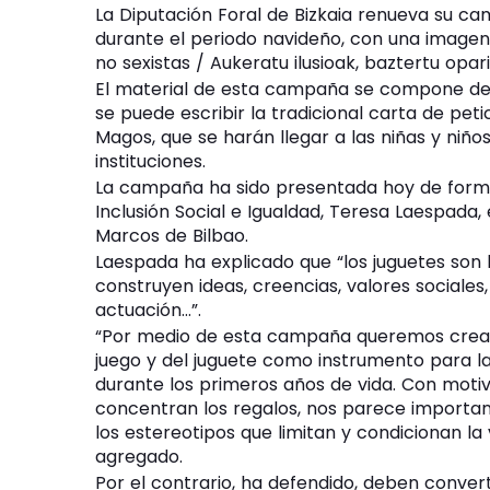
La Diputación Foral de Bizkaia renueva su ca
durante el periodo navideño, con una imagen m
no sexistas / Aukeratu ilusioak, baztertu opari 
El material de esta campaña se compone de c
se puede escribir la tradicional carta de pet
Magos, que se harán llegar a las niñas y niño
instituciones.
La campaña ha sido presentada hoy de forma
Inclusión Social e Igualdad, Teresa Laespada
Marcos de Bilbao.
Laespada ha explicado que
los juguetes son
construyen ideas, creencias, valores sociale
actuación…
.
Por medio de esta campaña queremos crear 
juego y del juguete como instrumento para la
durante los primeros años de vida. Con motiv
concentran los regalos, nos parece importa
los estereotipos que limitan y condicionan la 
agregado.
Por el contrario, ha defendido, deben conver