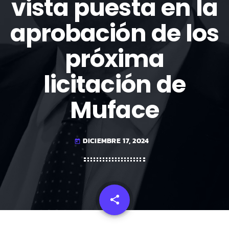
vista puesta en la
aprobación de los
próxima
licitación de
Muface
DICIEMBRE 17, 2024
today
share
email