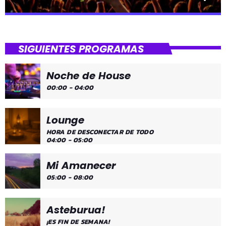
close
Dantza Bizkaia!
SIGUIENTES PROGRAMAS
Asteburuak zureak eta gureak dira! Dantza Bizkaia!
Noche de House
00:00 - 04:00
Lounge
HORA DE DESCONECTAR DE TODO
04:00 - 05:00
Mi Amanecer
05:00 - 08:00
Asteburua!
¡ES FIN DE SEMANA!