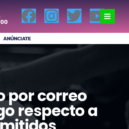
!
:00
ANÚNCIATE
o por correo
go respecto a
emitidos