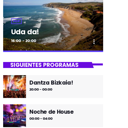
POP
Uda da!
16:00 - 20:00
more_vert
close
Uda da!
SIGUIENTES PROGRAMAS
¡Toda la música!
Dantza Bizkaia!
¡Toda la música!
20:00 - 00:00
Noche de House
00:00 - 04:00