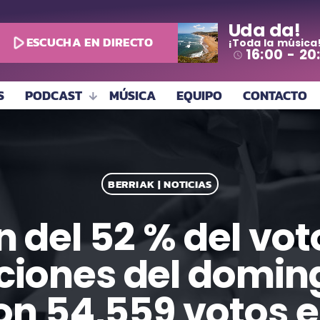
Uda da!
play_arrow
ESCUCHA EN DIRECTO
¡Toda la música
16:00 - 20
access_time
S
PODCAST
MÚSICA
EQUIPO
CONTACTO
BERRIAK | NOTICIAS
 del 52 % del vot
cciones del domin
on 54,559 votos 