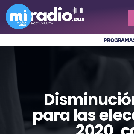
PROGRAMA
Disminución
para las ele
2020, c