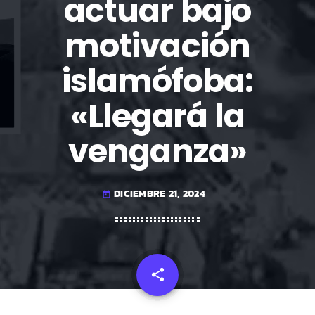
actuar bajo
motivación
islamófoba:
«Llegará la
venganza»
DICIEMBRE 21, 2024
today
share
email