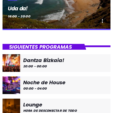
Uda da!
16:00 - 20:00
more_vert
close
Uda da!
SIGUIENTES PROGRAMAS
¡Toda la música!
Dantza Bizkaia!
¡Toda la música!
20:00 - 00:00
Noche de House
00:00 - 04:00
Lounge
HORA DE DESCONECTAR DE TODO