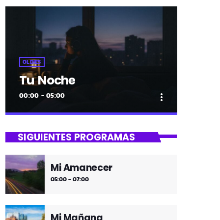
OLDIES
Tu Noche
00:00 - 05:00
more_vert
close
Tu Noche
SIGUIENTES PROGRAMAS
gure gaua
Mi Amanecer
Desconecta y disfruta cada madrugada
05:00 - 07:00
de la música más tranquila.
Mi Mañana