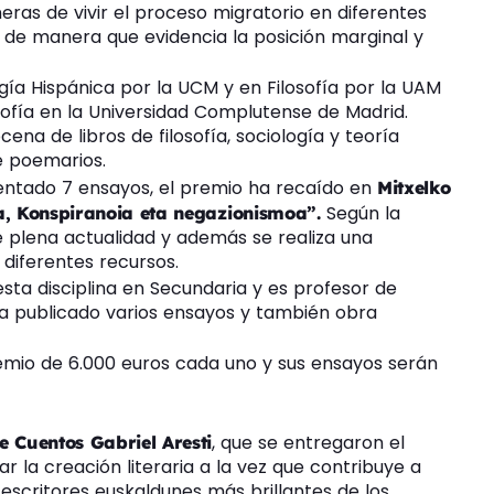
ras de vivir el proceso migratorio en diferentes
, de manera que evidencia la posición marginal y
ía Hispánica por la UCM y en Filosofía por la UAM
ofía en la Universidad Complutense de Madrid.
na de libros de filosofía, sociología y teoría
e poemarios.
entado 7 ensayos, el premio ha recaído en
Mitxelko
Según la
a, Konspiranoia eta negazionismoa”.
e plena actualidad y además se realiza una
 diferentes recursos.
sta disciplina en Secundaria y es profesor de
a publicado varios ensayos y también obra
remio de 6.000 euros cada uno y sus ensayos serán
, que se entregaron el
 Cuentos Gabriel Aresti
la creación literaria a la vez que contribuye a
 escritores euskaldunes más brillantes de los