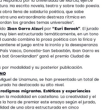
a Hispánica por la Universidad de Murcia, ejerce
ura. Ha escrito novela, teatro y sobre todo poesía.
 obra llena de sabiduría poética, que sabe
estra una extraordinaria destreza rítmica en
rdan los grandes temas universales”.
ido
por
. El jurado
Iban Garro Alzuri
“Euri Beroak”
 muy bien estructurado temáticamente, en un tono
 cuando combina la prosa poética con la lírica y
antiene el juego entre la ironía y la desesperanza.
 País Vasco, Donostia-San Sebastián, Iban Garro es
sa bat Groenlandian” ganó el premio Ciudad de
 por modalidad y su posterior publicación.
UNO
 Miguel de Unamuno, se han presentado un total de
 jurado ha destacado su alto nivel.
radigmas migrantes. Estéticas y experiencias
 en la modalidad en castellano. La creatividad y el
 la hora de premiar este ensayo según el jurado,
alidad de una obra estructurada en cinco