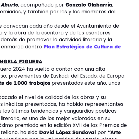
, acompañado por
,
 Aburto
Gonzalo Olabarria
remiados, y también por las y los miembros del
 se convocan cada año desde el Ayuntamiento de
y la obra de la escritora y de los escritores
demás de promover la actividad literaria y la
se enmarca dentro
Plan Estratégico de Cultura de
ÁNGELA FIGUERA
guera 2024 ha vuelto a contar con una alta
o, provenientes de Euskadi, del Estado, de Europa
presentados este año, unos
s de 1.000 trabajos
cado el nivel de calidad de las obras y su
ras inéditas presentadas, ha habido representantes
 las últimas tendencias y vanguardias poéticas.
iterario, es uno de los mejor valorados en su
máximo premiado en la edición XVII de los Premios de
tellano, ha sido
por
David
López Sandoval
“Arte