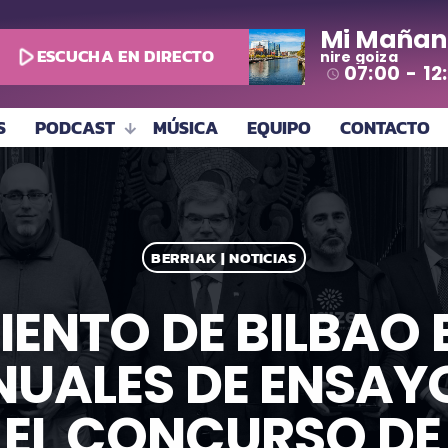
Mi Mañan
play_arrow
ESCUCHA EN DIRECTO
nire goiza
07:00 - 12
access_time
S
PODCAST
MÚSICA
EQUIPO
CONTACTO
BERRIAK | NOTICIAS
IENTO DE BILBAO 
NUALES DE ENSAYO
EL CONCURSO DE 