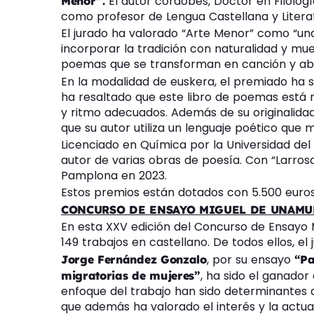
El autor cordobés, Doctor en Filologí
Menor”.
como profesor de Lengua Castellana y Literat
El jurado ha valorado “Arte Menor” como “una
incorporar la tradición con naturalidad y mu
poemas que se transforman en canción y abo
En la modalidad de euskera, el premiado ha s
ha resaltado que este libro de poemas está
y ritmo adecuados. Además de su originalidad
que su autor utiliza un lenguaje poético que m
Licenciado en Química por la Universidad del
autor de varias obras de poesía. Con “Larro
Pamplona en 2023.
Estos premios están dotados con 5.500 euros
CONCURSO DE ENSAYO MIGUEL DE UNAM
En esta XXV edición del Concurso de Ensayo
149 trabajos en castellano. De todos ellos, el
, por su ensayo
Jorge Fernández Gonzalo
“Pa
, ha sido el ganador
migratorias de mujeres”
enfoque del trabajo han sido determinantes a
que además ha valorado el interés y la actu