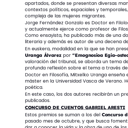
apartados, donde se presentan diversas mane
contextos políticos, espaciales y temporales
compleja de las mujeres migrantes.
Jorge Fernández Gonzalo es Doctor en Filolog
y actualmente ejerce como profesor de Filos
Como ensayista, ha publicado más de una doce
literaria y además es autor de una decena d
En euskera, modalidad en la que se han pres
por
Uranga
Álvarez
“Emognosioa
Egia-oste
valoración del tribunal, se aborda un tema d
profunda reflexión sobre el tema a través de
Doctor en Filosofía, Mitxelko Uranga enseña e
máster en la Universidad Vasca de Verano. H
poética.
En este caso, los dos autores recibirán un p
publicados.
CONCURSO DE CUENTOS GABRIEL ARESTI
Estos premios se suman a los del
Concurso de
pasado mes de octubre, y que busca fomentar 
dar a conocer la vida y la obra de uno de los