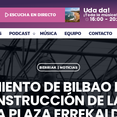
Uda da!
play_arrow
ESCUCHA EN DIRECTO
¡Toda la música
16:00 - 20
access_time
S
PODCAST
MÚSICA
EQUIPO
CONTACTO
BERRIAK | NOTICIAS
ENTO DE BILBAO 
STRUCCIÓN DE L
A PLAZA ERREKAL