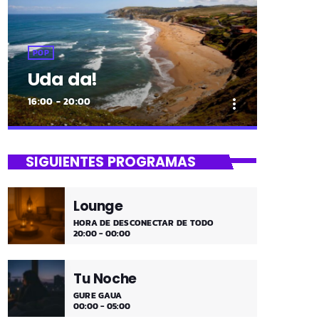
POP
Uda da!
16:00 - 20:00
more_vert
close
Uda da!
SIGUIENTES PROGRAMAS
¡Toda la música!
Lounge
¡Toda la música!
HORA DE DESCONECTAR DE TODO
20:00 - 00:00
Tu Noche
GURE GAUA
00:00 - 05:00