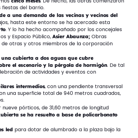
timos
. De hecho, las obras comenzaron
cinco meses
 fiestas del barrio.
nde a una demanda de las vecinas y vecinos del
bajos, hasta este entorno se ha acercado esta
. Y lo ha hecho acompañado por los concejales
to
cos y Espacio Público,
Obras
Asier Abaunza;
 de otras y otros miembros de la corporación
 una cubierta a dos aguas que cubre
. De tal
obre el escenario y la pérgola de hormigón
elebración de actividades y eventos con
, con una pendiente transversal
pilares intermedios
 con una superficie total de 940 metros cuadrados,
s.
nueve pórticos, de 31,60 metros de longitud
cubierta se ha resuelto a base de policarbonato
para dotar de alumbrado a la plaza bajo la
es led