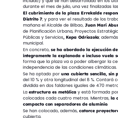
incluido) y que se han desarrollado en los úl
durante el mes de julio, una vez finalizadas las
El cubrimiento de la plaza Errekalde respo
; y para ver el resultado de los tra
Distrito 7
mañana el Alcalde de Bilbao,
Juan Mari Abur
de Planificación Urbana, Proyectos Estratégi
Públicas y Servicios
; además
, Kepa Odriozola
municipal.
En concreto,
se ha abordado la ejecución
de
íntegramente la explanada e incluso vuela s
forma que la plaza va a poder albergar la c
independencia de las condiciones climáticas.
Se ha optado por
una cubierta sencilla, sin 
del 10 % y otra longitudinal del 8 %. Contará
dividida en dos faldones iguales de 470 metro
La
y está formada por 
estructura es metálica
colocados cada cuatro metros. Mientras,
la 
.
compacto con separadores de aluminio
Se han colocado, además,
catorce proyector
cubierta.