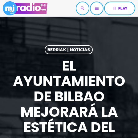
pause
PLAY
search
menu
BERRIAK | NOTICIAS
EL
AYUNTAMIENTO
DE BILBAO
MEJORARÁ LA
ESTÉTICA DEL