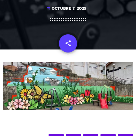
OCTUBRE 7, 2025
today
share
email