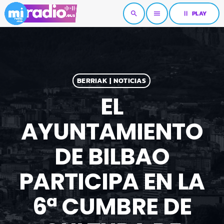
pause
PLAY
search
menu
BERRIAK | NOTICIAS
EL
AYUNTAMIENTO
DE BILBAO
PARTICIPA EN LA
6ª CUMBRE DE