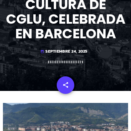
CULTURA DE
CGLU, CELEBRADA
EN BARCELONA
SEPTIEMBRE 24, 2025
today
share
email