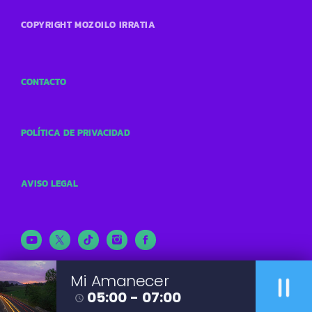
COPYRIGHT MOZOILO IRRATIA
CONTACTO
POLÍTICA DE PRIVACIDAD
AVISO LEGAL
pause
Mi Amanecer
05:00 - 07:00
access_time