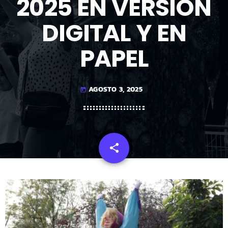
2025 EN VERSIÓN
DIGITAL Y EN
PAPEL
AGOSTO 3, 2025
today
share
email