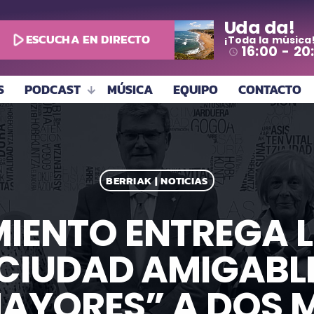
Uda da!
play_arrow
ESCUCHA EN DIRECTO
¡Toda la música
16:00 - 20
access_time
S
PODCAST
MÚSICA
EQUIPO
CONTACTO
BERRIAK | NOTICIAS
IENTO ENTREGA 
 CIUDAD AMIGABL
AYORES” A DOS M