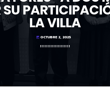
SU PARTICIPACI
LA VILLA
OCTUBRE 2, 2025
today