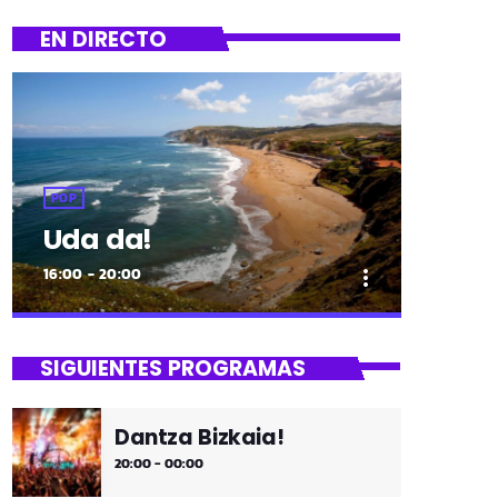
EN DIRECTO
POP
Uda da!
16:00 - 20:00
more_vert
close
Uda da!
SIGUIENTES PROGRAMAS
¡Toda la música!
Dantza Bizkaia!
¡Toda la música!
20:00 - 00:00