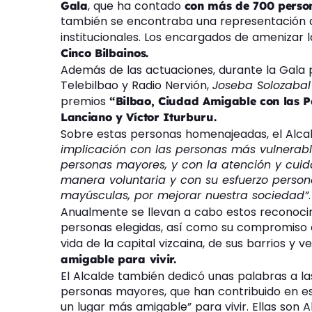
, que ha contado
Gala
con más de 700 persona
también se encontraba una representación d
institucionales. Los encargados de amenizar l
Cinco Bilbainos.
Además de las actuaciones, durante la Gala p
Telebilbao y Radio Nervión,
Joseba Solozaba
premios
“Bilbao, Ciudad Amigable con las 
Lanciano y Víctor Iturburu.
Sobre estas personas homenajeadas, el Alc
implicación con las personas más vulnerab
personas mayores, y con la atención y cu
manera voluntaria y con su esfuerzo person
mayúsculas, por mejorar nuestra sociedad”
.
Anualmente se llevan a cabo estos reconocim
personas elegidas, así como su compromiso c
vida de la capital vizcaina, de sus barrios y 
amigable para vivir.
El Alcalde también dedicó unas palabras a la
personas mayores, que han contribuido en es
un lugar más amigable” para vivir. Ellas son Al