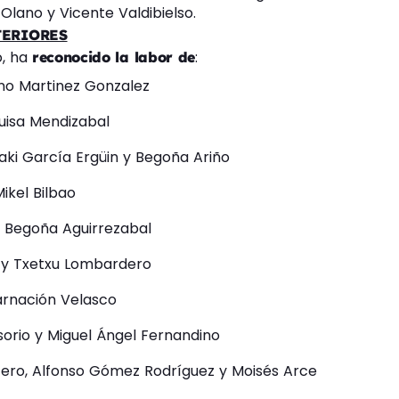
lano y Vicente Valdibielso.
TERIORES
o, ha
:
reconocido la labor de
ino Martinez Gonzalez
Luisa Mendizabal
ñaki García Ergüin y Begoña Ariño
ikel Bilbao
y Begoña Aguirrezabal
l y Txetxu Lombardero
carnación Velasco
Osorio y Miguel Ángel Fernandino
ero, Alfonso Gómez Rodríguez y Moisés Arce