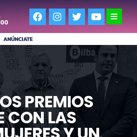
!
:00
ANÚNCIATE
LOS PREMIOS
E CON LAS
UJERES Y UN