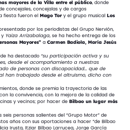
, donde
s mayores de la Villa entre el público
e concejales, concejalas y de cargos
a fiesta fueron el
y el grupo musical
Mago Tor
Los
resentada por los periodistas del Grupo Nervión,
l
y
Yaiza Arrizabalaga
, se ha hecho entrega de los
a
Personas Mayores”
Carmen Badiola, María Jesús
alde ha destacado
“su participación activa y su
les, desde el acompañamiento a nuestras
idado de personas con discapacidad… que de
al han trabajado desde el altruismo, dicho con
ientos, donde se premia la trayectoria de las
on la convivencia, con la mejora de la calidad de
vecinas y vecinos; por hacer de
Bilbao un lugar más
s seis personas salientes del “Grupo Motor” de
tos años con sus aportaciones a hacer “de Bilbao
icia Irusta, Itziar Bilbao Larrucea, Jorge García