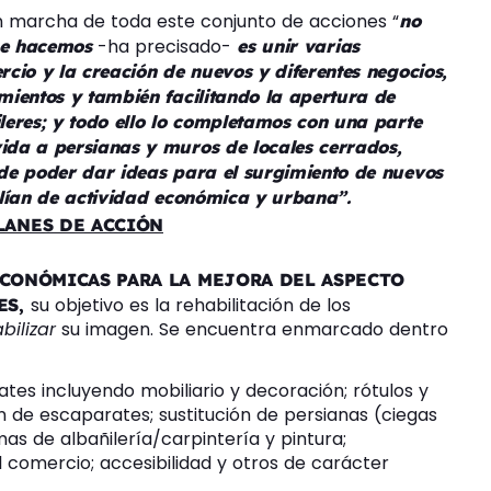
n marcha de toda este conjunto de acciones “
no
-ha precisado-
ue hacemos
es unir varias
cio y la creación de nuevos y diferentes negocios,
ientos y también facilitando la apertura de
leres; y todo ello lo completamos con una parte
ida a persianas y muros de locales cerrados,
nde poder dar ideas para el surgimiento de nuevos
llían de actividad económica y urbana”.
LANES DE ACCIÓN
CONÓMICAS PARA LA MEJORA DEL ASPECTO
su objetivo es la rehabilitación de los
ES,
ilizar
su imagen. Se encuentra enmarcado dentro
ates incluyendo mobiliario y decoración; rótulos y
n de escaparates; sustitución de persianas (ciegas
s de albañilería/carpintería y pintura;
comercio; accesibilidad y otros de carácter