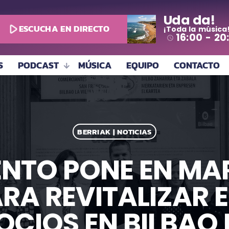
Uda da!
play_arrow
ESCUCHA EN DIRECTO
¡Toda la música
16:00 - 20
access_time
S
PODCAST
MÚSICA
EQUIPO
CONTACTO
BERRIAK | NOTICIAS
ENTO PONE EN MA
RA REVITALIZAR 
CIOS EN BILBAO L