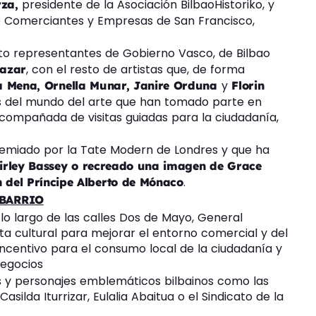
presidente de la Asociación BilbaoHistoriko, y
rza,
de Comerciantes y Empresas de San Francisco,
to representantes de Gobierno Vasco, de Bilbao
, con el resto de artistas que, de forma
cazar
y
a Mena,
Ornella Munar,
Janire Orduna
Florin
s del mundo del arte que han tomado parte en
acompañada de visitas guiadas para la ciudadanía,
remiado por la Tate Modern de Londres y que ha
irley Bassey o recreado una imagen de Grace
.
n del Príncipe Alberto de Mónaco
 BARRIO
 lo largo de las calles Dos de Mayo, General
ta cultural para mejorar el entorno comercial y del
 incentivo para el consumo local de la ciudadanía y
negocios
 y personajes emblemáticos bilbainos como las
asilda Iturrizar, Eulalia Abaitua o el Sindicato de la