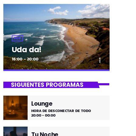
POP
Uda da!
16:00 - 20:00
more_vert
close
Uda da!
SIGUIENTES PROGRAMAS
¡Toda la música!
Lounge
¡Toda la música!
HORA DE DESCONECTAR DE TODO
20:00 - 00:00
Tu Noche