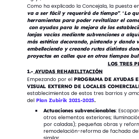
Como ha explicado la Concejala, la puesta e
. “
va a ser fácil y requerirá de tiempo”
Lo q
herramientas para poder revitalizar el comer
con ayudas para la mejora de los establecim
lonjas vacías mediante subvenciones a alqui
más estética decorando, pintando y dando v
embelleciendo y creando rutas distintas do
proyectos en calles que en otros tiempos bu
LOS TRES P
1.-
AYUDAS REHABILITACIÓN
Empezando por el
PROGRAMA DE AYUDAS E
VISUAL EXTERNO DE LOCALES COMERCIAL
establecimientos de estos tres barrios y
amab
del
Plan Zubirik 2021-2025
.
: Escapar
Actuaciones subvencionables
otros elementos exteriores; Iluminació
por caladas); pequeñas obras y reforma
remodelación-reforma de fachada del 
similar.