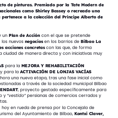
to de pinturas. P
remiado por la Tate Modern de
rnacionales como Shirley Bassey o recreado una
pertenece a la colección del Príncipe Alberto de
y un
con el que se pretende
Plan de Acción
los nuevos
en los barrios de
y
negocios
Bilbao La
con las que, de forma
es acciones concretas
 la ciudad de manera directa y con iniciativas muy
para la
AS
MEJORA Y REHABILITACIÓN
y para la
ACTIVACIÓN DE LONJAS VACÍAS
ahora una nueva etapa, tras una fase inicial como
estionadas a través de la sociedad municipal Bilbao
, proyecto gestado específicamente para
ENDART
o y “
vestido”
persianas de comercios cerrados y
tas.
 hoy en rueda de prensa por la Concejala de
urismo del Ayuntamiento de Bilbao,
Kontxi Claver,