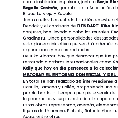
como institución impulsora, junto a
Borja Elo
, gerente de la Asociación 
Begoña Castaño
Bilbao La Vieja y Zabala
Junto a ellos han estado también en este ac
Dendak y el comisario de
,
DENDART
Kiko Al
conjunta, han llevado a cabo los murales,
Ev
Cinco personalidades destacada
Gradinaru.
esta pionera iniciativa que vendrá, además, 
exposiciones y mesas redondas.
De Kiko Alcazar, hay que destacar que fue p
retratado a artistas internacionales como
Sh
Kelly que hoy en día pertenece a la colecció
MEJORAR EL ENTORNO COMERCIAL Y DEL
En total se han realizado
a
10 intervenciones
Castillo, Lamana y Bailén, proponiendo una ru
propio barrio, al tiempo que quiere servir de
la generación y surgimiento de otro tipo de 
Estas obras representan, además, elementos
figuras de Unamuno, Pichichi, Rafaela Ybarra, C
Aguja, entre otros