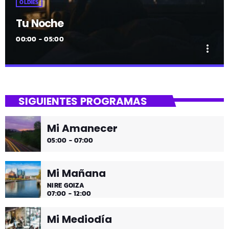
OLDIES
Tu Noche
00:00 - 05:00
more_vert
close
Tu Noche
SIGUIENTES PROGRAMAS
gure gaua
Mi Amanecer
Desconecta y disfruta cada madrugada de la música
05:00 - 07:00
más tranquila.
Mi Mañana
NIRE GOIZA
07:00 - 12:00
Mi Mediodía