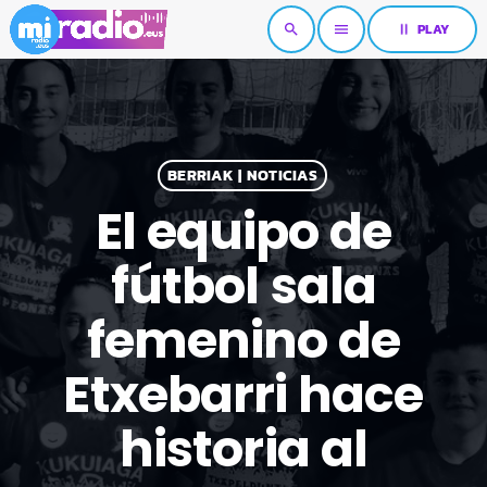
pause
PLAY
search
menu
BERRIAK | NOTICIAS
El equipo de
fútbol sala
femenino de
Etxebarri hace
historia al