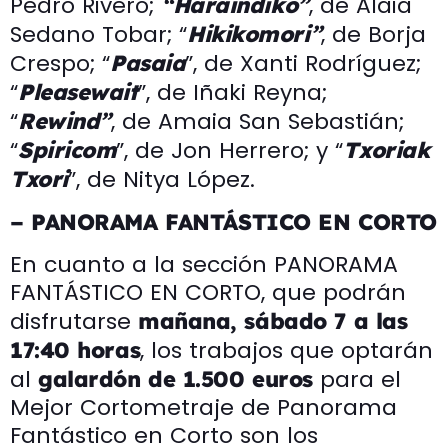
Pedro Rivero;
, de Alaia
“Haraindiko”
Sedano Tobar; “
, de Borja
Hikikomori”
Crespo; “
”, de Xanti Rodríguez;
Pasaia
“
”, de Iñaki Reyna;
Pleasewait
“
, de Amaia San Sebastián;
Rewind”
“
”, de Jon Herrero; y “
Spiricom
Txoriak
”, de Nitya López.
Txori
– PANORAMA FANTÁSTICO EN CORTO
En cuanto a la sección PANORAMA
FANTÁSTICO EN CORTO, que podrán
disfrutarse
mañana, sábado 7 a las
, los trabajos que optarán
17:40 horas
al
para el
galardón de 1.500 euros
Mejor Cortometraje de Panorama
Fantástico en Corto son los