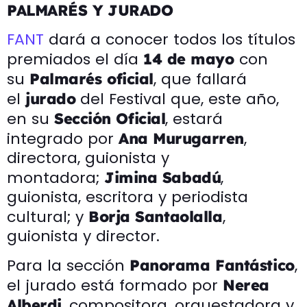
PALMARÉS Y JURADO
FANT
dará a conocer todos los títulos
premiados el día
con
14 de mayo
su
, que fallará
Palmarés oficial
el
del Festival que, este año,
jurado
en su
, estará
Sección Oficial
integrado por
,
Ana Murugarren
directora, guionista y
montadora;
,
Jimina Sabadú
guionista, escritora y periodista
cultural; y
,
Borja Santaolalla
guionista y director.
Para la sección
,
Panorama Fantástico
el jurado está formado por
Nerea
, compositora, orquestadora y
Alberdi