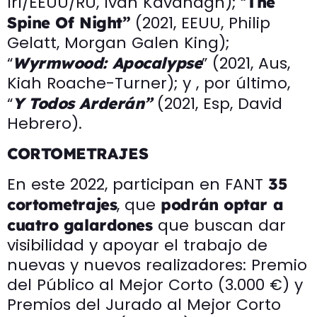
Irl/EEUU/RU, Ivan Kavanagh); “
The
(2021, EEUU, Philip
Spine Of Night”
Gelatt, Morgan Galen King);
“
” (2021, Aus,
Wyrmwood: Apocalypse
Kiah Roache-Turner); y , por último,
“
(2021, Esp, David
Y Todos Arderán”
Hebrero).
CORTOMETRAJES
En este 2022, participan en FANT
35
, que
cortometrajes
podrán optar a
que buscan dar
cuatro galardones
visibilidad y apoyar el trabajo de
nuevas y nuevos realizadores: Premio
del Público al Mejor Corto (3.000 €) y
Premios del Jurado al Mejor Corto