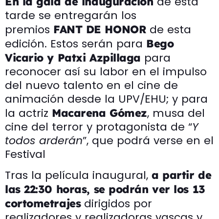
de esta
En la gala de inauguración
tarde se entregarán los
premios
de esta
FANT DE HONOR
edición. Estos serán para
Bego
para
Vicario y Patxi Azpillaga
reconocer así su labor en el impulso
del nuevo talento en el cine de
animación desde la UPV/EHU; y para
la actriz
, musa del
Macarena Gómez
cine del terror y protagonista de “
Y
todos arderán
”, que podrá verse en el
Festival
Tras la película inaugural,
a partir de
las 22:30 horas, se podrán ver los 13
dirigidos por
cortometrajes
realizadores y realizadoras vascas y