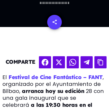
share
email
COMPARTE
El
,
Festival de Cine Fantástico – FANT
organizado por el Ayuntamiento de
Bilbao,
28 con
arranca hoy su edición
una gala inaugural que se
celebrará
a las 19:30 horas en el