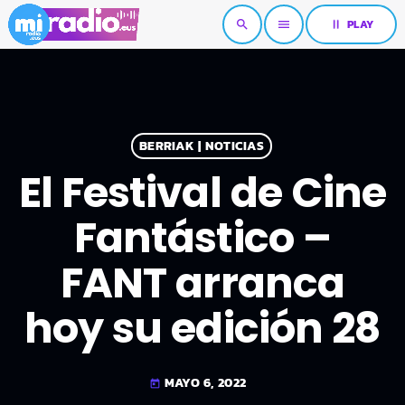
pause
PLAY
search
menu
BERRIAK | NOTICIAS
El Festival de Cine
Fantástico –
FANT arranca
hoy su edición 28
MAYO 6, 2022
today