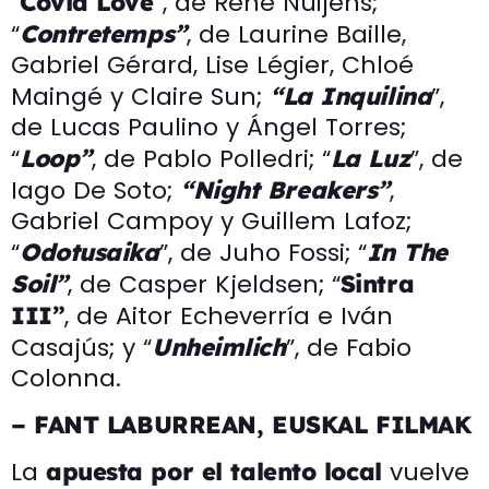
“
”, de Rene Nuijens;
Covid Love
“
, de Laurine Baille,
Contretemps”
Gabriel Gérard, Lise Légier, Chloé
Maingé y Claire Sun;
”,
“La Inquilina
de Lucas Paulino y Ángel Torres;
“
, de Pablo Polledri; “
”, de
Loop”
La Luz
Iago De Soto;
,
“Night Breakers”
Gabriel Campoy y Guillem Lafoz;
“
”, de Juho Fossi; “
Odotusaika
In The
, de Casper Kjeldsen; “
Soil”
Sintra
, de Aitor Echeverría e Iván
III”
Casajús; y “
”, de Fabio
Unheimlich
Colonna.
– FANT LABURREAN, EUSKAL FILMAK
La
vuelve
apuesta por el talento local