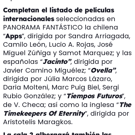
Completan el listado de películas
seleccionadas en
internacionales
PANORAMA FANTÁSTICO la chilena
“
”, dirigida por Sandra Arriagada,
Apps
Camilo León, Lucio A. Rojas, José
Miguel Zúñiga y Samot Marquez; y las
españolas “
, dirigida por
Jacinto”
Javier Camino Miguélez; “
,
Ovella”
dirigida por Júlia Marcos Lázaro,
Daria Molteni, Marc Puig Biel, Sergi
Rubio González; y “
”,
Tiempos Futuros
de V. Checa; así como la inglesa “
The
”, dirigida por
Timekeepers Of Eternity
Aristotelis Maragkos.
La sala 2 albergará también las