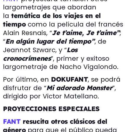
largometrajes que abordan
la
t
emática de los viajes en el
como la película del francés
tiempo
Alain Resnais, “
;
Je t’aime, Je t’aime”
“
, de
En algún lugar del tiempo”
Jeannot Szwarc, y “
Los
”, primer y exitoso
cronocrímenes
largometraje de Nacho Vigalondo.
Por último, en
, se podrá
DOKUFANT
disfrutar de “
”,
Mi adorado Monster
dirigido por Victor Matellano.
PROYECCIONES ESPECIALES
FANT
resucita otros clásicos del
para que el público pueda
género