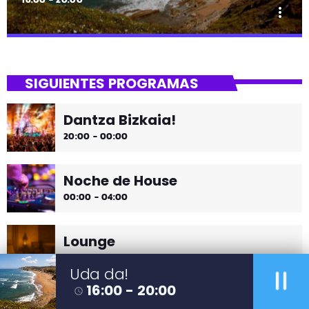
more_vert
close
Uda da!
SIGUIENTES PROGRAMAS
¡Toda la música!
Dantza Bizkaia!
¡Toda la música!
20:00 - 00:00
Noche de House
00:00 - 04:00
Lounge
HORA DE DESCONECTAR DE TODO
pause
04:00 - 05:00
Uda da!
16:00 - 20:00
access_time
Mi Amanecer