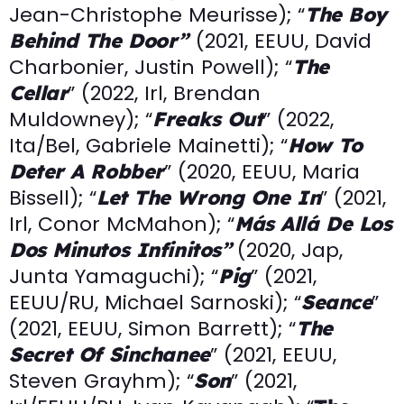
Jean-Christophe Meurisse); “
The Boy
(2021, EEUU, David
Behind The Door”
Charbonier, Justin Powell); “
The
” (2022, Irl, Brendan
Cellar
Muldowney); “
” (2022,
Freaks Out
Ita/Bel, Gabriele Mainetti); “
How To
” (2020, EEUU, Maria
Deter A Robber
Bissell); “
” (2021,
Let The Wrong One In
Irl, Conor McMahon); “
Más Allá De Los
(2020, Jap,
Dos Minutos Infinitos”
Junta Yamaguchi); “
” (2021,
Pig
EEUU/RU, Michael Sarnoski); “
”
Seance
(2021, EEUU, Simon Barrett); “
The
” (2021, EEUU,
Secret Of Sinchanee
Steven Grayhm); “
” (2021,
Son