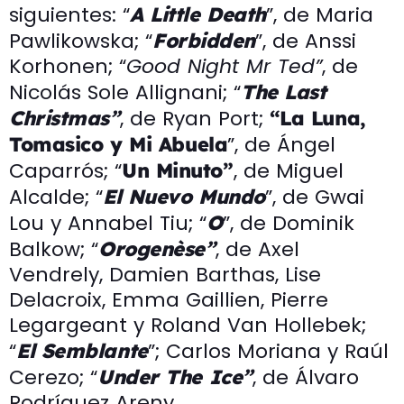
siguientes: “
”, de Maria
A Little Death
Pawlikowska; “
”, de Anssi
Forbidden
Korhonen; “
Good Night Mr Ted”
, de
Nicolás Sole Allignani; “
The Last
, de Ryan Port;
Christmas”
“La Luna,
”, de Ángel
Tomasico y Mi Abuela
Caparrós; “
, de Miguel
Un Minuto”
Alcalde; “
”, de Gwai
El Nuevo Mundo
Lou y Annabel Tiu; “
”, de Dominik
O
Balkow; “
, de Axel
Orogenèse”
Vendrely, Damien Barthas, Lise
Delacroix, Emma Gaillien, Pierre
Legargeant y Roland Van Hollebek;
“
”; Carlos Moriana y Raúl
El Semblante
Cerezo; “
, de Álvaro
Under The Ice”
Rodríguez Areny.