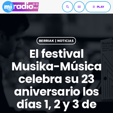
pause
PLAY
search
menu
BERRIAK | NOTICIAS
El festival
Musika-Música
celebra su 23
aniversario los
días 1, 2 y 3 de