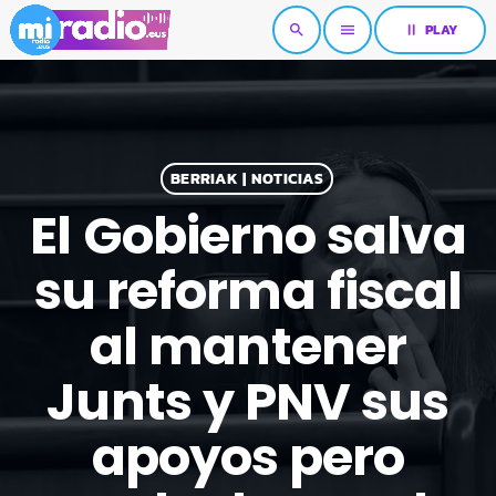
pause
PLAY
search
menu
BERRIAK | NOTICIAS
El Gobierno salva
su reforma fiscal
al mantener
Junts y PNV sus
apoyos pero