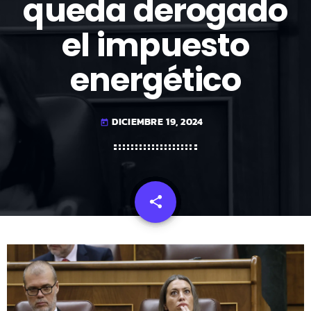
queda derogado
el impuesto
energético
DICIEMBRE 19, 2024
today
share
email