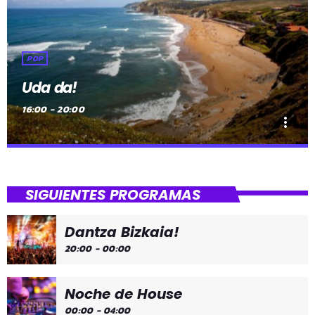
POP
Uda da!
16:00 - 20:00
more_vert
close
Uda da!
SIGUIENTES PROGRAMAS
¡Toda la música!
Dantza Bizkaia!
¡Toda la música!
20:00 - 00:00
Noche de House
00:00 - 04:00