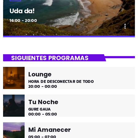
Uda da!
16:00 - 20:00
more_vert
close
Uda da!
SIGUIENTES PROGRAMAS
¡Toda la música!
Lounge
¡Toda la música!
HORA DE DESCONECTAR DE TODO
20:00 - 00:00
Tu Noche
GURE GAUA
00:00 - 05:00
Mi Amanecer
05:00 - 07:00