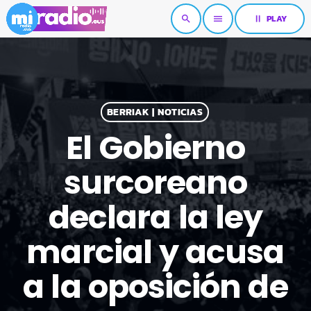
pause
PLAY
search
menu
BERRIAK | NOTICIAS
El Gobierno
surcoreano
declara la ley
marcial y acusa
a la oposición de