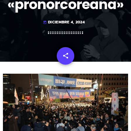
«pronorcoreana»
DICIEMBRE 4, 2024
today
share
email