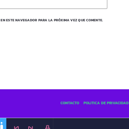
 EN ESTE NAVEGADOR PARA LA PRÓXIMA VEZ QUE COMENTE.
CONTACTO
POLÍTICA DE PRIVACIDAD
skip_previous
skip_next
radio