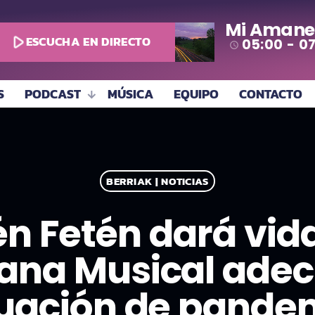
Mi Amane
play_arrow
ESCUCHA EN DIRECTO
05:00 - 0
access_time
S
PODCAST
MÚSICA
EQUIPO
CONTACTO
BERRIAK | NOTICIAS
én Fetén dará vi
na Musical adec
tuación de pande