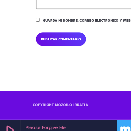
GUARDA MI NOMBRE, CORREO ELECTRÓNICO Y WEB
COPYRIGHT MOZOILO IRRATIA
play_arrow
Please Forgive Me