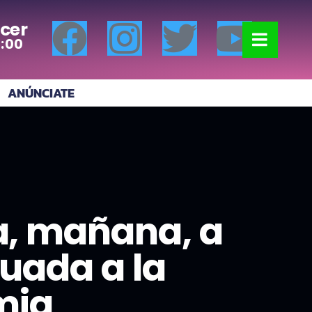
cer
7:00
ANÚNCIATE
da, mañana, a
uada a la
mia