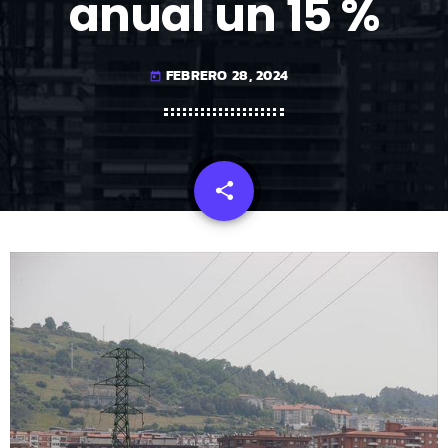
anual un 15 %
FEBRERO 28, 2024
today
share
email