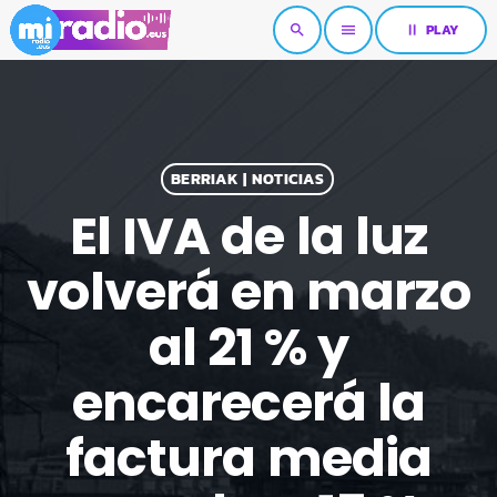
pause
PLAY
search
menu
BERRIAK | NOTICIAS
El IVA de la luz
volverá en marzo
al 21 % y
encarecerá la
factura media