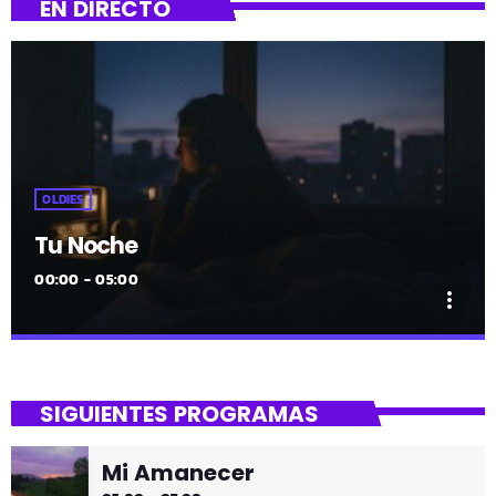
EN DIRECTO
OLDIES
Tu Noche
00:00 - 05:00
more_vert
close
Tu Noche
SIGUIENTES PROGRAMAS
gure gaua
Mi Amanecer
Desconecta y disfruta cada madrugada de la música