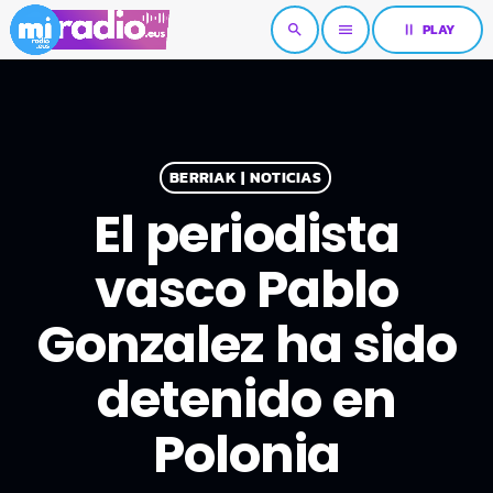
pause
PLAY
search
menu
BERRIAK | NOTICIAS
El periodista
vasco Pablo
Gonzalez ha sido
detenido en
Polonia