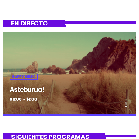
EN DIRECTO
HAPPY MUSIC
Asteburua!
08:00 - 14:00
more_vert
close
Asteburua!
SIGUIENTES PROGRAMAS
¡Es fin de semana!