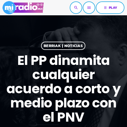
pause
PLAY
search
menu
BERRIAK | NOTICIAS
El PP dinamita
cualquier
acuerdo a corto y
medio plazo con
el PNV