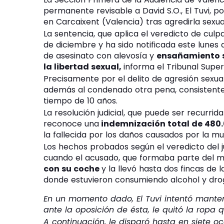
permanente revisable a David S.O., El Tuvi, p
en Carcaixent (Valencia) tras agredirla sexu
La sentencia, que aplica el veredicto de culp
de diciembre y ha sido notificada este lunes a
de asesinato con alevosía y
ensañamiento s
la libertad sexual,
informa el Tribunal Super
Precisamente por el delito de agresión sexual
además al condenado otra pena, consistent
tiempo de 10 años.
La resolución judicial, que puede ser recurrid
reconoce una
indemnización total de 480.
la fallecida por los daños causados por la m
Los hechos probados según el veredicto del 
cuando el acusado, que formaba parte del m
con su coche
y la llevó hasta dos fincas de l
donde estuvieron consumiendo alcohol y dro
En un momento dado, El Tuvi intentó mante
ante la oposición de ésta, le quitó la ropa 
A continuación, le disparó hasta en siete o