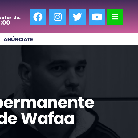
ectar de
0:00
ANÚNCIATE
n permanente
o de Wafaa