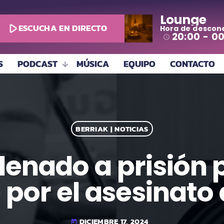
Lounge
play_arrow
ESCUCHA EN DIRECTO
Hora de descon
todo
20:00 - 0
access_time
S
PODCAST
MÚSICA
EQUIPO
CONTACTO
BERRIAK | NOTICIAS
ndenado a prisió
 por el asesinat
DICIEMBRE 17, 2024
today