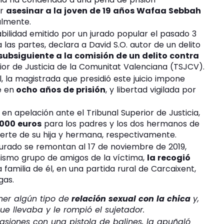
or
asesinar a la joven de 19 años Wafaa Sebbah
almente.
abilidad emitido por un jurado popular el pasado 3
 las partes, declara a David S.O. autor de un delito
ubsiguiente a la comisión de un delito contra
ior de Justicia de la Comunitat Valenciana (TSJCV).
, la magistrada que presidió este juicio impone
e en
ocho años de prisión
, y libertad vigilada por
a en apelación ante el Tribunal Superior de Justicia,
000 euros
para los padres y los dos hermanos de
uerte de su hija y hermana, respectivamente.
jurado se remontan al 17 de noviembre de 2019,
ismo grupo de amigos de la víctima,
la recogió
a familia de él, en una partida rural de Carcaixent,
gas.
ner algún tipo de
relación sexual con la chica
y,
que llevaba y le rompió el sujetador.
casiones con una pistola de balines, la apuñaló