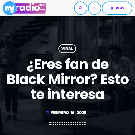
pause
PLAY
search
menu
VIRAL
¿Eres fan de
Black Mirror? Esto
te interesa
FEBRERO 16, 2025
today