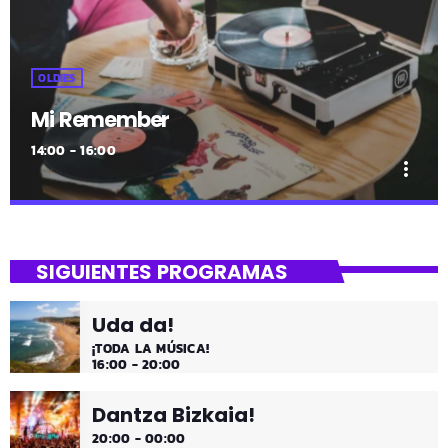
OLDIES
Mi Remember
14:00 - 16:00
more_vert
close
Mi Remember
SIGUIENTES PROGRAMAS
Las décadas de lo 50, 60. 70 y 80 los medios días y
comienzo de tarde de los fines de semana, de 2 a 4.
Uda da!
¡Disfruta!
¡TODA LA MÚSICA!
16:00 - 20:00
Dantza Bizkaia!
20:00 - 00:00