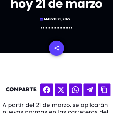
hoy 21 de marzo
MARZO 21, 2022
today
share
email
COMPARTE
A partir del 21 de marzo, se aplicarán
nuevas normas en las carreteras del