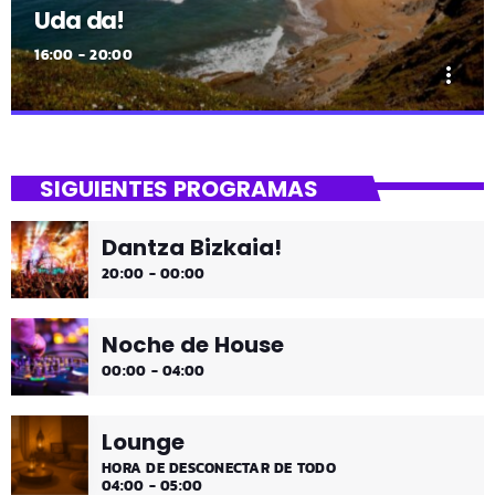
Uda da!
16:00 - 20:00
more_vert
close
Uda da!
SIGUIENTES PROGRAMAS
¡Toda la música!
Dantza Bizkaia!
¡Toda la música!
20:00 - 00:00
Noche de House
00:00 - 04:00
Lounge
HORA DE DESCONECTAR DE TODO
04:00 - 05:00