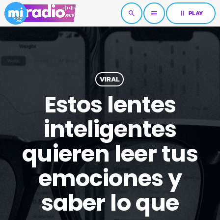
pause
PLAY
search
menu
VIRAL
Estos lentes
inteligentes
quieren leer tus
emociones y
saber lo que