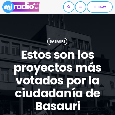
pause
PLAY
search
menu
BASAURI
Estos son los
proyectos más
votados por la
ciudadanía de
Basauri