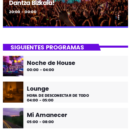
Dantza Bizkaia!
20:00 - 00:00
more_vert
close
Dantza Bizkaia!
SIGUIENTES PROGRAMAS
Asteburuak zureak eta gureak dira! Dantza Bizkaia!
Noche de House
00:00 - 04:00
Lounge
HORA DE DESCONECTAR DE TODO
04:00 - 05:00
Mi Amanecer
05:00 - 08:00