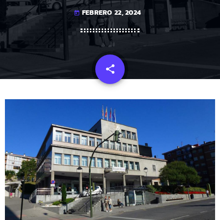
FEBRERO 22, 2024
today
share
email