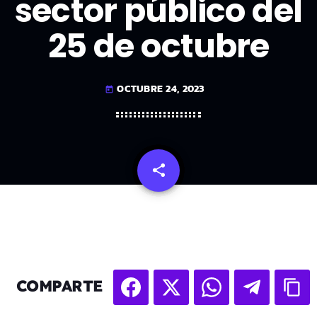
sector público del
25 de octubre
OCTUBRE 24, 2023
today
share
email
COMPARTE