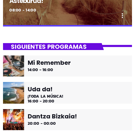
Asteburua!
08:00 - 14:00
more_vert
close
Asteburua!
SIGUIENTES PROGRAMAS
¡Es fin de semana!
Mi Remember
¡Música y más música los fines de semana!
14:00 - 16:00
Uda da!
¡TODA LA MÚSICA!
16:00 - 20:00
Dantza Bizkaia!
20:00 - 00:00