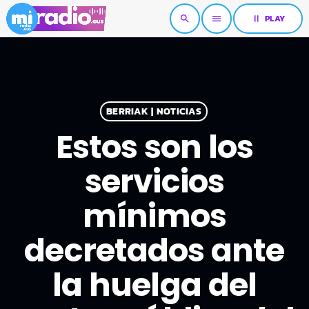
pause
PLAY
search
menu
BERRIAK | NOTICIAS
Estos son los
servicios
mínimos
decretados ante
la huelga del