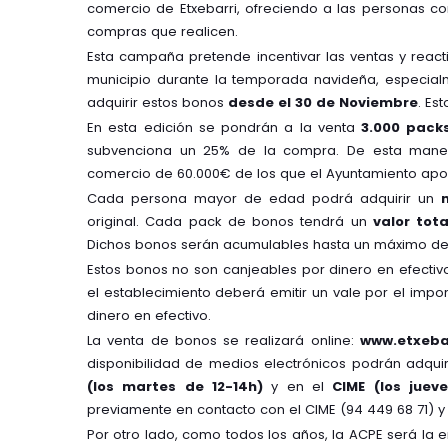
comercio de Etxebarri, ofreciendo a las personas 
compras que realicen.
Esta campaña pretende incentivar las ventas y reac
municipio durante la temporada navideña, especial
adquirir estos bonos
desde el 30 de Noviembre
. Es
En esta edición se pondrán a la venta
3.000 pack
subvenciona un 25% de la compra. De esta mane
comercio de 60.000€ de los que el Ayuntamiento apor
Cada persona mayor de edad podrá adquirir un
original. Cada pack de bonos tendrá un
valor tot
Dichos bonos serán acumulables hasta un máximo d
Estos bonos no son canjeables por dinero en efectiv
el establecimiento deberá emitir un vale por el impo
dinero en efectivo.
La venta de bonos se realizará online:
www.etxebar
disponibilidad de medios electrónicos podrán adqui
(los martes de 12-14h)
y en el
CIME (los juev
previamente en contacto con el CIME (94 449 68 71) y so
Por otro lado, como todos los años, la ACPE será la