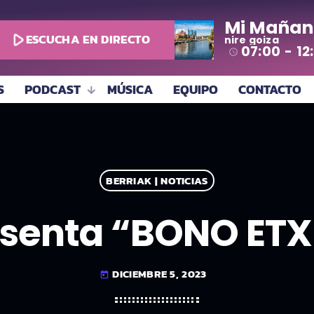
Mi Mañan
play_arrow
ESCUCHA EN DIRECTO
nire goiza
07:00 - 12
access_time
S
PODCAST
MÚSICA
EQUIPO
CONTACTO
BERRIAK | NOTICIAS
esenta “BONO ET
DICIEMBRE 5, 2023
today