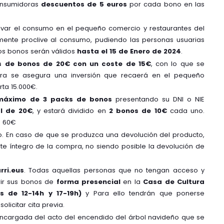
consumidoras
descuentos de 5 euros
por cada bono en las
tivar el consumo en el pequeño comercio y restaurantes del
mente proclive al consumo, pudiendo las personas usuarias
tos bonos serán válidos
hasta el 15 de Enero de 2024
.
s de bonos de 20€ con un coste de 15€
, con lo que se
ra se asegura una inversión que recaerá en el pequeño
ta 15.000€.
máximo de 3 packs de bonos
presentando su DNI o NIE
al de 20€
, y estará dividido en
2 bonos de 10€
cada uno.
e 60€
o. En caso de que se produzca una devolución del producto,
rte íntegro de la compra, no siendo posible la devolución de
ri.eus
. Todas aquellas personas que no tengan acceso y
rir sus bonos de
forma presencial
en la
Casa de Cultura
es de 12-14h y 17-19h)
y Para ello tendrán que ponerse
licitar cita previa.
 encargada del acto del encendido del árbol navideño que se