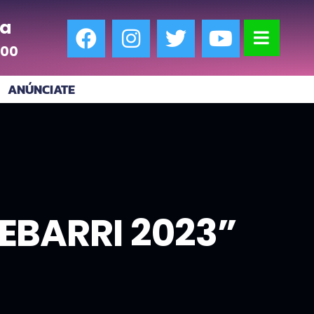
a
:00
ANÚNCIATE
XEBARRI 2023”