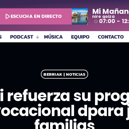
Mi Mañan
play_arrow
ESCUCHA EN DIRECTO
nire goiza
07:00 - 12
access_time
S
PODCAST
MÚSICA
EQUIPO
CONTACTO
BERRIAK | NOTICIAS
i refuerza su pr
vocacional dpara 
familias