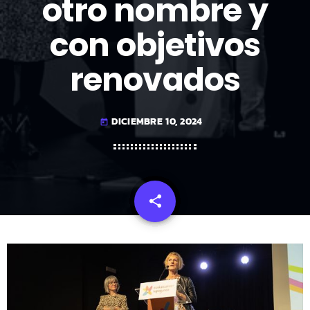
otro nombre y
con objetivos
renovados
DICIEMBRE 10, 2024
today
share
email