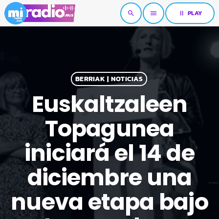
pause
PLAY
search
menu
BERRIAK | NOTICIAS
Euskaltzaleen
Topagunea
iniciará el 14 de
diciembre una
nueva etapa bajo