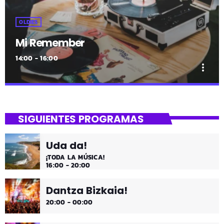
OLDIES
Mi Remember
14:00 - 16:00
more_vert
close
Mi Remember
SIGUIENTES PROGRAMAS
Las décadas de lo 50, 60. 70 y 80 los medios días y
comienzo de tarde de los fines de semana, de 2 a 4.
Uda da!
¡Disfruta!
¡TODA LA MÚSICA!
16:00 - 20:00
Dantza Bizkaia!
20:00 - 00:00