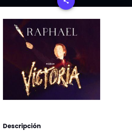
share
email
Descripción