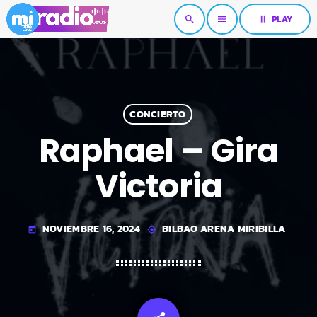
pause
PLAY
search
menu
CONCIERTO
Raphael – Gira
Victoria
NOVIEMBRE 16, 2024
BILBAO ARENA MIRIBILLA
today
my_location