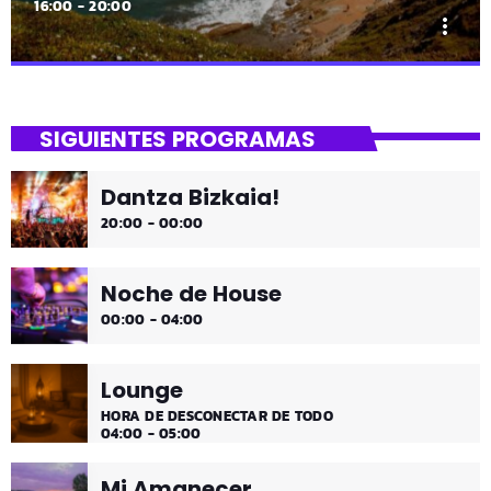
16:00 - 20:00
more_vert
close
Uda da!
SIGUIENTES PROGRAMAS
¡Toda la música!
Dantza Bizkaia!
¡Toda la música!
20:00 - 00:00
Noche de House
00:00 - 04:00
Lounge
HORA DE DESCONECTAR DE TODO
04:00 - 05:00
Mi Amanecer