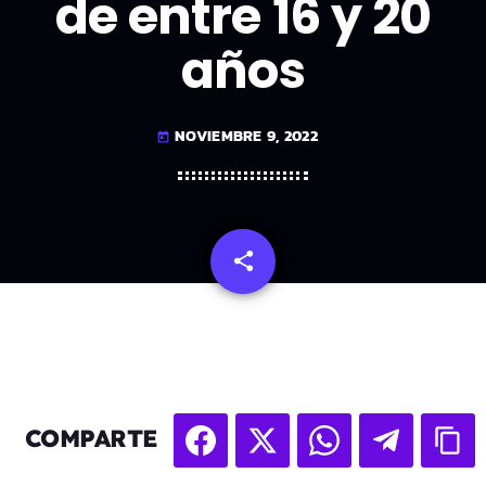
de entre 16 y 20
años
NOVIEMBRE 9, 2022
today
share
email
COMPARTE