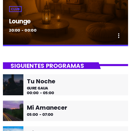
CLUB
Lounge
20:00 - 00:00
more_vert
close
Lounge
SIGUIENTES PROGRAMAS
Hora de desconectar de todo
Tu Noche
Es hora de ir desconectando, y qué mejor que hacerlo
GURE GAUA
con sonidos que nos transportan, tal vez, a islas
00:00 - 05:00
paradisíacas. ¿Hace una infusión? ¿Un mojito?
Mi Amanecer
05:00 - 07:00