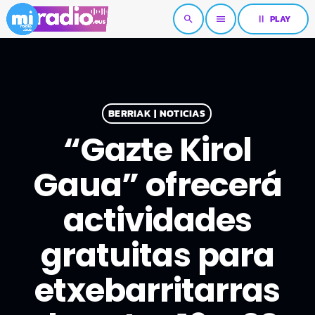
pause
PLAY
search
menu
BERRIAK | NOTICIAS
“Gazte Kirol
Gaua” ofrecerá
actividades
gratuitas para
etxebarritarras