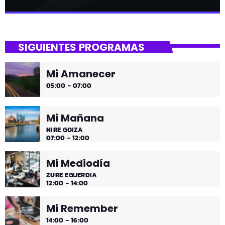
close
Tu Noche
SIGUIENTES PROGRAMAS
gure gaua
Mi Amanecer
Desconecta y disfruta cada madrugada de la música
05:00 - 07:00
más tranquila.
Mi Mañana
NIRE GOIZA
07:00 - 12:00
Mi Mediodía
ZURE EGUERDIA
12:00 - 14:00
Mi Remember
14:00 - 16:00