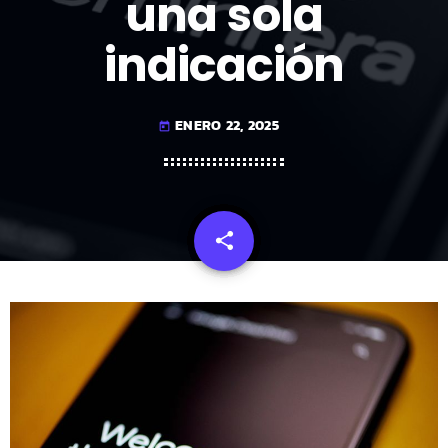
una sola
indicación
ENERO 22, 2025
today
share
email