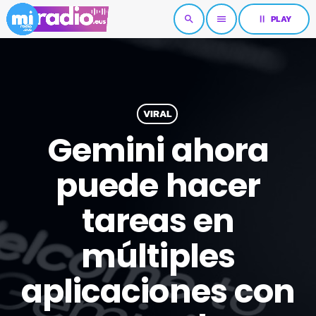
pause
PLAY
search
menu
VIRAL
Gemini ahora
puede hacer
tareas en
múltiples
aplicaciones con