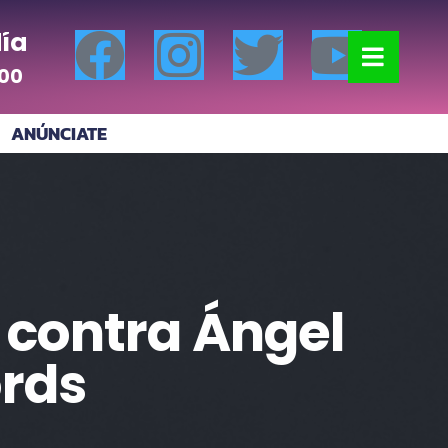
ía
:00
ANÚNCIATE
o contra Ángel
ords