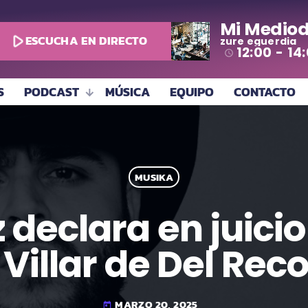
Mi Mediod
play_arrow
ESCUCHA EN DIRECTO
zure eguerdia
12:00 - 14
access_time
S
PODCAST
MÚSICA
EQUIPO
CONTACTO
MUSIKA
 declara en juici
 Villar de Del Rec
MARZO 20, 2025
today