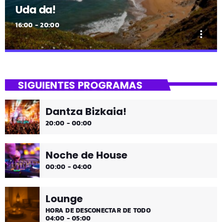
Uda da!
16:00 - 20:00
more_vert
close
Uda da!
SIGUIENTES PROGRAMAS
¡Toda la música!
Dantza Bizkaia!
¡Toda la música!
20:00 - 00:00
Noche de House
00:00 - 04:00
Lounge
HORA DE DESCONECTAR DE TODO
04:00 - 05:00