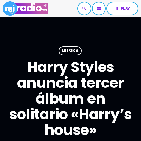
pause
PLAY
search
menu
MUSIKA
Harry Styles
anuncia tercer
álbum en
solitario «Harry’s
house»