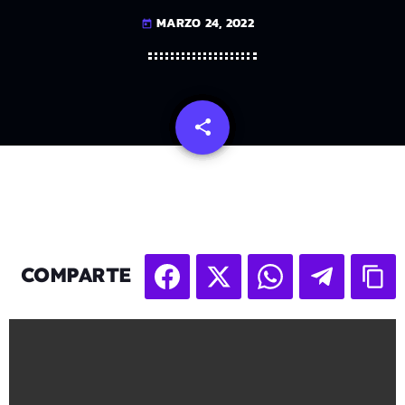
MARZO 24, 2022
today
share
email
COMPARTE