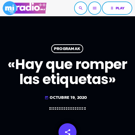
pause
PLAY
search
menu
PROGRAMAK
«Hay que romper
las etiquetas»
OCTUBRE 19, 2020
today
share
email