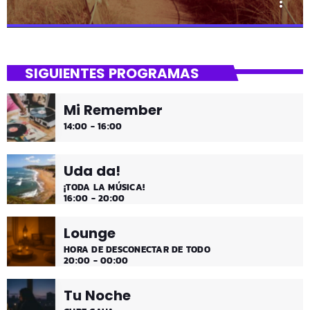
more_vert
close
Asteburua!
SIGUIENTES PROGRAMAS
¡Es fin de semana!
Mi Remember
¡Música y más música los fines de semana!
14:00 - 16:00
Uda da!
¡TODA LA MÚSICA!
16:00 - 20:00
Lounge
HORA DE DESCONECTAR DE TODO
20:00 - 00:00
Tu Noche