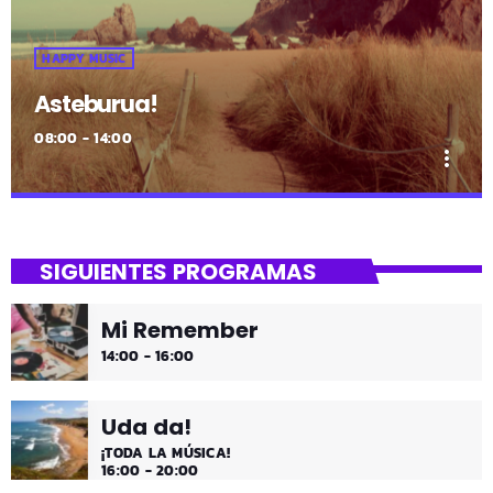
HAPPY MUSIC
Asteburua!
08:00 - 14:00
more_vert
close
Asteburua!
SIGUIENTES PROGRAMAS
¡Es fin de semana!
Mi Remember
¡Música y más música los fines de semana!
14:00 - 16:00
Uda da!
¡TODA LA MÚSICA!
16:00 - 20:00