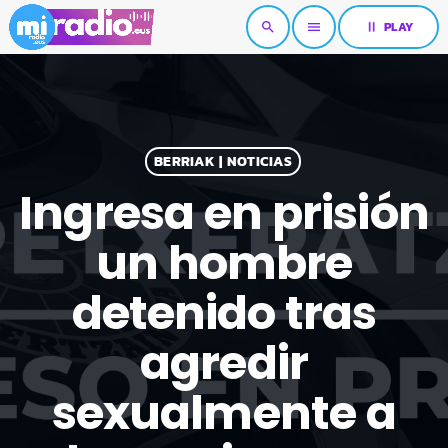
pause
PLAY
search
menu
BERRIAK | NOTICIAS
Ingresa en prisión
un hombre
detenido tras
agredir
sexualmente a