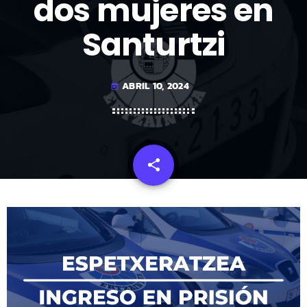
dos mujeres en
Santurtzi
ABRIL 10, 2024
today
share
email