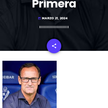
Primera
MARZO 21, 2024
today
share
email