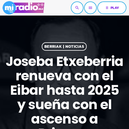
pause
PLAY
search
menu
BERRIAK | NOTICIAS
Joseba Etxeberria
renueva con el
Eibar hasta 2025
y sueña con el
ascenso a