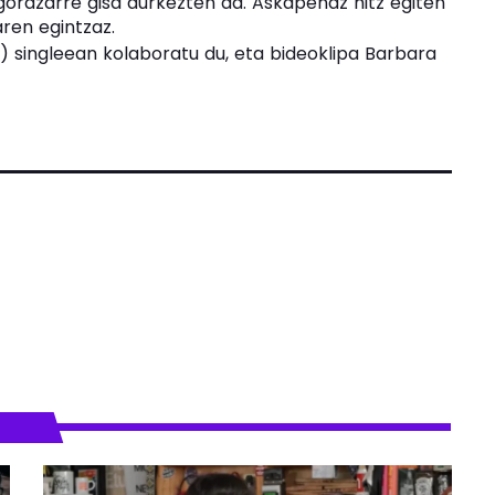
gorazarre gisa aurkezten da. Askapenaz hitz egiten
ren egintzaz.
) singleean kolaboratu du, eta bideoklipa Barbara