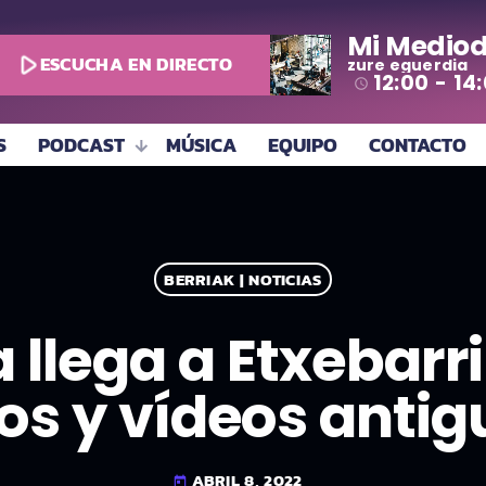
Mi Mediod
play_arrow
ESCUCHA EN DIRECTO
zure eguerdia
12:00 - 14
access_time
S
PODCAST
MÚSICA
EQUIPO
CONTACTO
BERRIAK | NOTICIAS
ta llega a Etxebarr
tos y vídeos antig
ABRIL 8, 2022
today