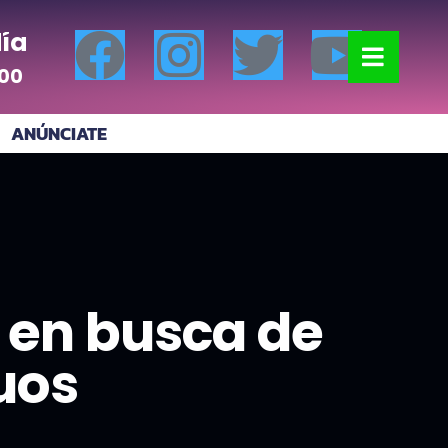
ía
:00
ANÚNCIATE
i en busca de
uos