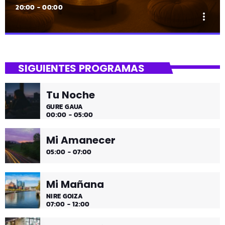
20:00 - 00:00
more_vert
close
Lounge
SIGUIENTES PROGRAMAS
Hora de desconectar de todo
Tu Noche
Es hora de ir desconectando, y qué mejor que hacerlo
GURE GAUA
con sonidos que nos transportan, tal vez, a islas
00:00 - 05:00
paradisíacas. ¿Hace una infusión? ¿Un mojito?
Mi Amanecer
05:00 - 07:00
Mi Mañana
NIRE GOIZA
07:00 - 12:00