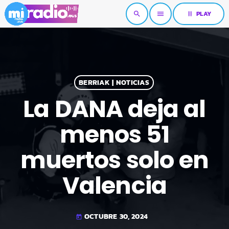
pause
PLAY
search
menu
BERRIAK | NOTICIAS
La DANA deja al
menos 51
muertos solo en
Valencia
OCTUBRE 30, 2024
today