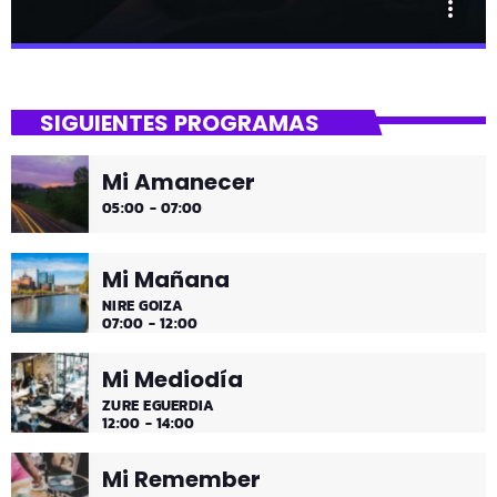
more_vert
close
Tu Noche
SIGUIENTES PROGRAMAS
gure gaua
Mi Amanecer
Desconecta y disfruta cada madrugada de la música
05:00 - 07:00
más tranquila.
Mi Mañana
NIRE GOIZA
07:00 - 12:00
Mi Mediodía
ZURE EGUERDIA
12:00 - 14:00
Mi Remember