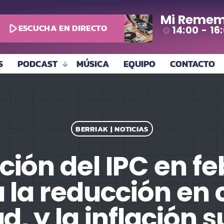
Mi Remem
play_arrow
ESCUCHA EN DIRECTO
14:00 - 16
access_time
S
PODCAST
MÚSICA
EQUIPO
CONTACTO
BERRIAK | NOTICIAS
ión del IPC en fe
a la reducción en 
ad, y la inflación