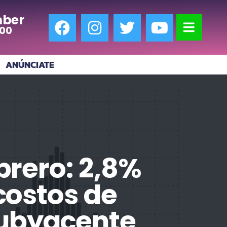
ber
:00
ANÚNCIATE
brero: 2,8%
costos de
 subyacente