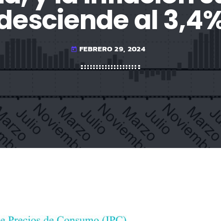
desciende al 3,4
FEBRERO 29, 2024
today