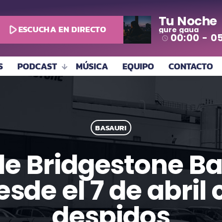
Tu Noche
play_arrow
ESCUCHA EN DIRECTO
gure gaua
00:00 - 0
access_time
S
PODCAST
MÚSICA
EQUIPO
CONTACTO
BASAURI
 de Bridgestone Bas
sde el 7 de abril 
despidos