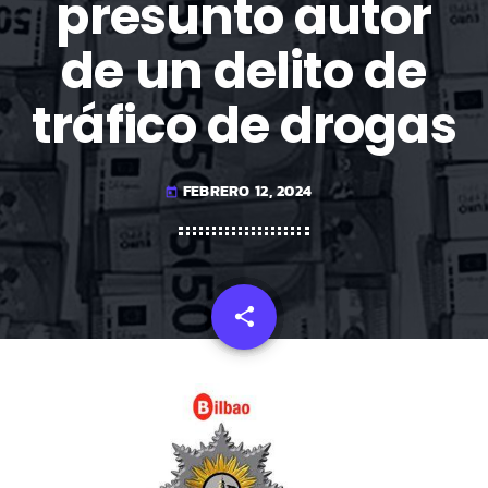
presunto autor
de un delito de
tráfico de drogas
FEBRERO 12, 2024
today
share
email