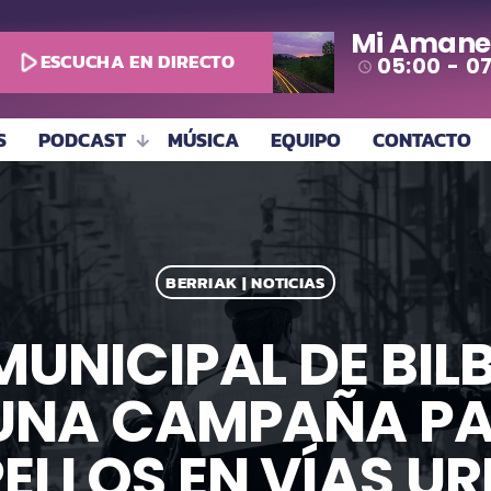
Mi Amane
play_arrow
ESCUCHA EN DIRECTO
05:00 - 0
access_time
S
PODCAST
MÚSICA
EQUIPO
CONTACTO
BERRIAK | NOTICIAS
MUNICIPAL DE BI
NA CAMPAÑA PA
ELLOS EN VÍAS U