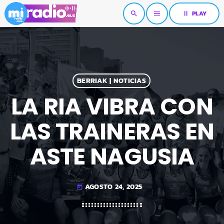
pause
PLAY
search
menu
BERRIAK | NOTICIAS
LA RIA VIBRA CON
LAS TRAINERAS EN
ASTE NAGUSIA
AGOSTO 24, 2025
today